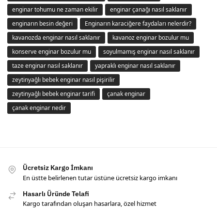
enginar tohumu ne zaman ekilir
enginar çanağı nasıl saklanır
enginarın besin değeri
Enginarın karaciğere faydaları nelerdir?
kavanozda enginar nasıl saklanır
kavanoz enginar bozulur mu
konserve enginar bozulur mu
soyulmamış enginar nasıl saklanır
taze enginar nasıl saklanır
yapraklı enginar nasıl saklanır
zeytinyağlı bebek enginar nasıl pişirilir
zeytinyağlı bebek enginar tarifi
çanak enginar
çanak enginar nedir
Ücretsiz Kargo İmkanı
En üstte belirlenen tutar üstüne ücretsiz kargo imkanı
Hasarlı Üründe Telafi
Kargo tarafından oluşan hasarlara, özel hizmet