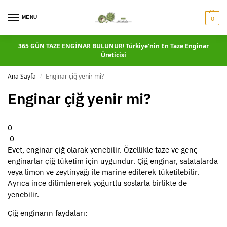
MENU
0
365 GÜN TAZE ENGİNAR BULUNUR! Türkiye’nin En Taze Enginar
Üreticisi
Ana Sayfa
Enginar çiğ yenir mi?
/
Enginar çiğ yenir mi?
0
0
Evet, enginar çiğ olarak yenebilir. Özellikle taze ve genç
enginarlar çiğ tüketim için uygundur. Çiğ enginar, salatalarda
veya limon ve zeytinyağı ile marine edilerek tüketilebilir.
Ayrıca ince dilimlenerek yoğurtlu soslarla birlikte de
yenebilir.
Çiğ enginarın faydaları: