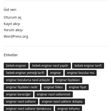
Üst veri
Oturum aç
Kayıt akışı
Yorum akışı
WordPress.org
Etiketler
bebek enginar
bebek enginar nasıl yapılır
bebek enginar tarifi
bebek enginar yemeği tarifi
enginar
enginar bozulur mu
enginar bozulursa nasıl anlaşılır
enginar faydaları
enginar faydaları nedir
enginar fidesi
enginar fiyat
enginar karaciğer
enginar nasıl saklanmalı
enginar nasıl saklanır
enginar nasıl saklanır dolapta
enginar nasıl saklanır dondurucu
enginar tohumu