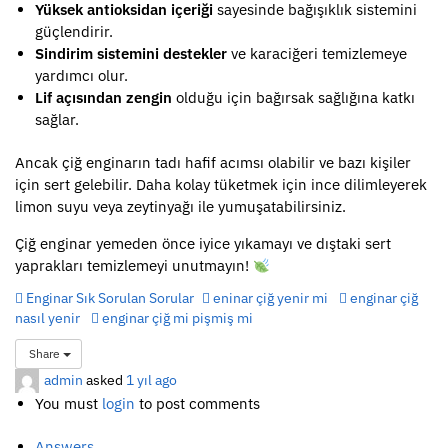
Yüksek antioksidan içeriği
sayesinde bağışıklık sistemini
güçlendirir.
Sindirim sistemini destekler
ve karaciğeri temizlemeye
yardımcı olur.
Lif açısından zengin
olduğu için bağırsak sağlığına katkı
sağlar.
Ancak çiğ enginarın tadı hafif acımsı olabilir ve bazı kişiler
için sert gelebilir. Daha kolay tüketmek için ince dilimleyerek
limon suyu veya zeytinyağı ile yumuşatabilirsiniz.
Çiğ enginar yemeden önce iyice yıkamayı ve dıştaki sert
yaprakları temizlemeyi unutmayın!
Enginar Sık Sorulan Sorular
eninar çiğ yenir mi
enginar çiğ
nasıl yenir
enginar çiğ mi pişmiş mi
Share
admin
asked
1 yıl ago
You must
login
to post comments
Answers