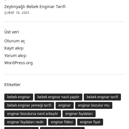
Zeytinyağlı Bebek Enginar Tarifi
ŞUBAT 18, 2025
Üst veri
Oturum aç
Kayıt akışı
Yorum akışı
WordPress.org
Etiketler
bebek enginar
bebek enginar nasıl yapılır
bebek enginar tarifi
bebek enginar yemeği tarifi
enginar
enginar bozulur mu
enginar bozulursa nasıl anlaşılır
enginar faydaları
enginar faydaları nedir
enginar fidesi
enginar fiyat