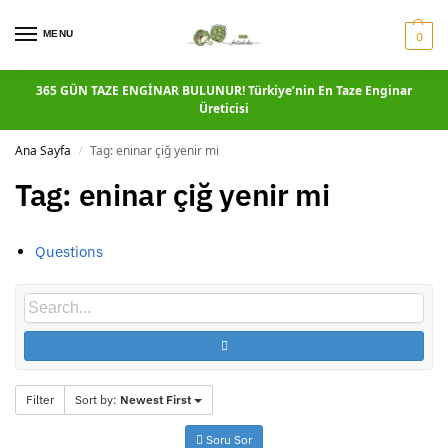
MENU
0
365 GÜN TAZE ENGİNAR BULUNUR! Türkiye’nin En Taze Enginar
Üreticisi
Ana Sayfa
Tag: eninar çiğ yenir mi
/
Tag: eninar çiğ yenir mi
Questions
Filter
Sort by:
Newest First
Soru Sor