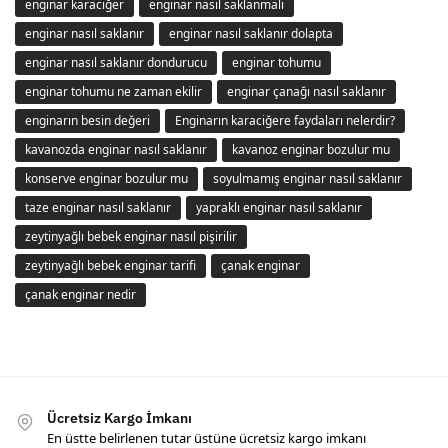
enginar karaciğer
enginar nasıl saklanmalı
enginar nasıl saklanır
enginar nasıl saklanır dolapta
enginar nasıl saklanır dondurucu
enginar tohumu
enginar tohumu ne zaman ekilir
enginar çanağı nasıl saklanır
enginarın besin değeri
Enginarın karaciğere faydaları nelerdir?
kavanozda enginar nasıl saklanır
kavanoz enginar bozulur mu
konserve enginar bozulur mu
soyulmamış enginar nasıl saklanır
taze enginar nasıl saklanır
yapraklı enginar nasıl saklanır
zeytinyağlı bebek enginar nasıl pişirilir
zeytinyağlı bebek enginar tarifi
çanak enginar
çanak enginar nedir
Ücretsiz Kargo İmkanı
En üstte belirlenen tutar üstüne ücretsiz kargo imkanı