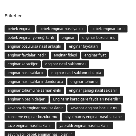
Etiketler
bebek enginar
bebek enginar nasıl yapılır
bebek enginar tarifi
bebek enginar yemeği tarifi
enginar
enginar bozulur mu
enginar bozulursa nasıl anlaşılır
enginar faydaları
enginar faydaları nedir
enginar fidesi
enginar fiyat
enginar karaciğer
enginar nasıl saklanmalı
enginar nasıl saklanır
enginar nasıl saklanır dolapta
enginar nasıl saklanır dondurucu
enginar tohumu
enginar tohumu ne zaman ekilir
enginar çanağı nasıl saklanır
enginarın besin değeri
Enginarın karaciğere faydaları nelerdir?
kavanozda enginar nasıl saklanır
kavanoz enginar bozulur mu
konserve enginar bozulur mu
soyulmamış enginar nasıl saklanır
taze enginar nasıl saklanır
yapraklı enginar nasıl saklanır
zeytinyağlı bebek enginar nasıl pişirilir