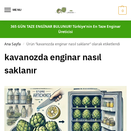
MENU
0
365 GÜN TAZE ENGİNAR BULUNUR! Türkiye’nin En Taze Enginar
Üreticisi
Ana Sayfa
Ürün “kavanozda enginar nasıl saklanır” olarak etiketlendi
/
kavanozda enginar nasıl
saklanır