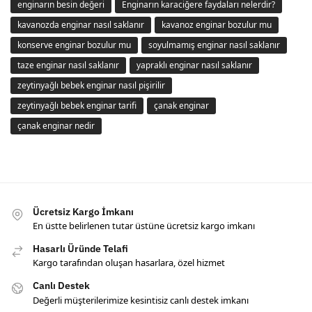
enginarın besin değeri
Enginarın karaciğere faydaları nelerdir?
kavanozda enginar nasıl saklanır
kavanoz enginar bozulur mu
konserve enginar bozulur mu
soyulmamış enginar nasıl saklanır
taze enginar nasıl saklanır
yapraklı enginar nasıl saklanır
zeytinyağlı bebek enginar nasıl pişirilir
zeytinyağlı bebek enginar tarifi
çanak enginar
çanak enginar nedir
Ücretsiz Kargo İmkanı
En üstte belirlenen tutar üstüne ücretsiz kargo imkanı
Hasarlı Üründe Telafi
Kargo tarafından oluşan hasarlara, özel hizmet
Canlı Destek
Değerli müşterilerimize kesintisiz canlı destek imkanı