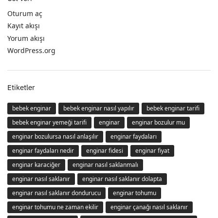
Oturum aç
Kayıt akışı
Yorum akışı
WordPress.org
Etiketler
bebek enginar
bebek enginar nasıl yapılır
bebek enginar tarifi
bebek enginar yemeği tarifi
enginar
enginar bozulur mu
enginar bozulursa nasıl anlaşılır
enginar faydaları
enginar faydaları nedir
enginar fidesi
enginar fiyat
enginar karaciğer
enginar nasıl saklanmalı
enginar nasıl saklanır
enginar nasıl saklanır dolapta
enginar nasıl saklanır dondurucu
enginar tohumu
enginar tohumu ne zaman ekilir
enginar çanağı nasıl saklanır