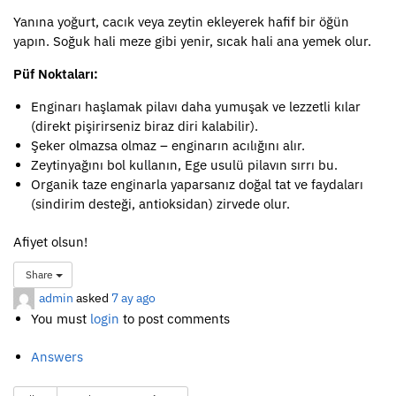
Yanına yoğurt, cacık veya zeytin ekleyerek hafif bir öğün
yapın. Soğuk hali meze gibi yenir, sıcak hali ana yemek olur.
Püf Noktaları:
Enginarı haşlamak pilavı daha yumuşak ve lezzetli kılar
(direkt pişirirseniz biraz diri kalabilir).
Şeker olmazsa olmaz – enginarın acılığını alır.
Zeytinyağını bol kullanın, Ege usulü pilavın sırrı bu.
Organik taze enginarla yaparsanız doğal tat ve faydaları
(sindirim desteği, antioksidan) zirvede olur.
Afiyet olsun!
Share
admin
asked
7 ay ago
You must
login
to post comments
Answers