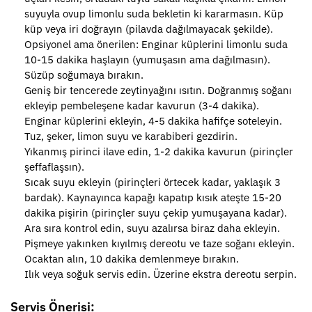
suyuyla ovup limonlu suda bekletin ki kararmasın. Küp
küp veya iri doğrayın (pilavda dağılmayacak şekilde).
Opsiyonel ama önerilen: Enginar küplerini limonlu suda
10-15 dakika haşlayın (yumuşasın ama dağılmasın).
Süzüp soğumaya bırakın.
Geniş bir tencerede zeytinyağını ısıtın. Doğranmış soğanı
ekleyip pembeleşene kadar kavurun (3-4 dakika).
Enginar küplerini ekleyin, 4-5 dakika hafifçe soteleyin.
Tuz, şeker, limon suyu ve karabiberi gezdirin.
Yıkanmış pirinci ilave edin, 1-2 dakika kavurun (pirinçler
şeffaflaşsın).
Sıcak suyu ekleyin (pirinçleri örtecek kadar, yaklaşık 3
bardak). Kaynayınca kapağı kapatıp kısık ateşte 15-20
dakika pişirin (pirinçler suyu çekip yumuşayana kadar).
Ara sıra kontrol edin, suyu azalırsa biraz daha ekleyin.
Pişmeye yakınken kıyılmış dereotu ve taze soğanı ekleyin.
Ocaktan alın, 10 dakika demlenmeye bırakın.
Ilık veya soğuk servis edin. Üzerine ekstra dereotu serpin.
Servis Önerisi: