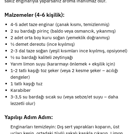
sakız enginarıyla yaparsanız aroma inanılmaz olur.
Malzemeler (4-6 kişilik):
4-5 adet taze enginar (çanak kısmı, temizlenmiş)
2 su bardağı pirinç (baldo veya osmancık, yıkanmış)
2 adet orta boy kuru soğan (yemeklik doğranmış)
½ demet dereotu (ince kıyılmış)
2-3 dal taze soğan (yeşil kısımları ince kıyılmış, opsiyonel)
½ su bardağı kaliteli zeytinyağı
Yarım limon suyu (kararmayı önlemek + ekşilik için)
1-2 tatlı kaşığı toz şeker (veya 2 kesme şeker – acılığı
dengeler)
1 tatlı kaşığı tuz
Karabiber
3-3,5 su bardağı sıcak su (veya sebze/et suyu – daha
lezzetli olur)
Yapılışı Adım Adım:
Enginarları temizleyin: Dış sert yaprakları koparın, üst
uçları kesin, ortadaki tüylü sakalı kaşıkla çıkarın. Limon