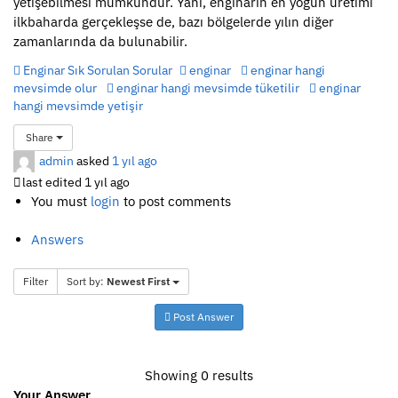
yetişebilmesi mümkündür. Yani, enginarın en yoğun üretimi
ilkbaharda gerçekleşse de, bazı bölgelerde yılın diğer
zamanlarında da bulunabilir.
Enginar Sık Sorulan Sorular
enginar
enginar hangi
mevsimde olur
enginar hangi mevsimde tüketilir
enginar
hangi mevsimde yetişir
Share
admin
asked
1 yıl ago
last edited 1 yıl ago
You must
login
to post comments
Answers
Filter
Sort by:
Newest First
Post Answer
Showing 0 results
Your Answer