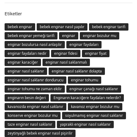
Etiketler
bebek enginar
bebek enginar nasıl yapılır
bebek enginar tarifi
bebek enginar yemeği tarifi
enginar
enginar bozulur mu
enginar bozulursa nasıl anlaşılır
enginar faydaları
enginar faydaları nedir
enginar fidesi
enginar fiyat
enginar karaciğer
enginar nasıl saklanmalı
enginar nasıl saklanır
enginar nasıl saklanır dolapta
enginar nasıl saklanır dondurucu
enginar tohumu
enginar tohumu ne zaman ekilir
enginar çanağı nasıl saklanır
enginarın besin değeri
Enginarın karaciğere faydaları nelerdir?
kavanozda enginar nasıl saklanır
kavanoz enginar bozulur mu
konserve enginar bozulur mu
soyulmamış enginar nasıl saklanır
taze enginar nasıl saklanır
yapraklı enginar nasıl saklanır
zeytinyağlı bebek enginar nasıl pişirilir