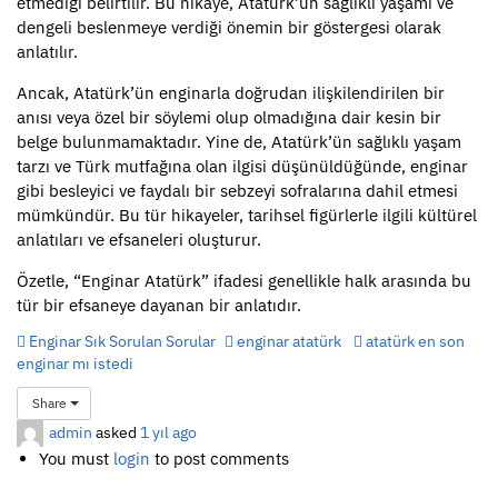
etmediği belirtilir. Bu hikaye, Atatürk’ün sağlıklı yaşamı ve
dengeli beslenmeye verdiği önemin bir göstergesi olarak
anlatılır.
Ancak, Atatürk’ün enginarla doğrudan ilişkilendirilen bir
anısı veya özel bir söylemi olup olmadığına dair kesin bir
belge bulunmamaktadır. Yine de, Atatürk’ün sağlıklı yaşam
tarzı ve Türk mutfağına olan ilgisi düşünüldüğünde, enginar
gibi besleyici ve faydalı bir sebzeyi sofralarına dahil etmesi
mümkündür. Bu tür hikayeler, tarihsel figürlerle ilgili kültürel
anlatıları ve efsaneleri oluşturur.
Özetle, “Enginar Atatürk” ifadesi genellikle halk arasında bu
tür bir efsaneye dayanan bir anlatıdır.
Enginar Sık Sorulan Sorular
enginar atatürk
atatürk en son
enginar mı istedi
Share
admin
asked
1 yıl ago
You must
login
to post comments