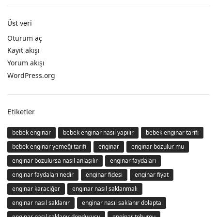
Üst veri
Oturum aç
Kayıt akışı
Yorum akışı
WordPress.org
Etiketler
bebek enginar
bebek enginar nasıl yapılır
bebek enginar tarifi
bebek enginar yemeği tarifi
enginar
enginar bozulur mu
enginar bozulursa nasıl anlaşılır
enginar faydaları
enginar faydaları nedir
enginar fidesi
enginar fiyat
enginar karaciğer
enginar nasıl saklanmalı
enginar nasıl saklanır
enginar nasıl saklanır dolapta
enginar nasıl saklanır dondurucu
enginar tohumu