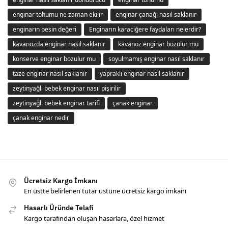
enginar tohumu ne zaman ekilir
enginar çanağı nasıl saklanır
enginarın besin değeri
Enginarın karaciğere faydaları nelerdir?
kavanozda enginar nasıl saklanır
kavanoz enginar bozulur mu
konserve enginar bozulur mu
soyulmamış enginar nasıl saklanır
taze enginar nasıl saklanır
yapraklı enginar nasıl saklanır
zeytinyağlı bebek enginar nasıl pişirilir
zeytinyağlı bebek enginar tarifi
çanak enginar
çanak enginar nedir
Ücretsiz Kargo İmkanı
En üstte belirlenen tutar üstüne ücretsiz kargo imkanı
Hasarlı Üründe Telafi
Kargo tarafından oluşan hasarlara, özel hizmet