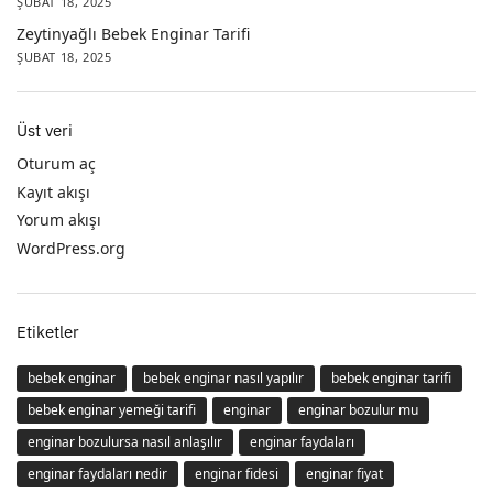
ŞUBAT 18, 2025
Zeytinyağlı Bebek Enginar Tarifi
ŞUBAT 18, 2025
Üst veri
Oturum aç
Kayıt akışı
Yorum akışı
WordPress.org
Etiketler
bebek enginar
bebek enginar nasıl yapılır
bebek enginar tarifi
bebek enginar yemeği tarifi
enginar
enginar bozulur mu
enginar bozulursa nasıl anlaşılır
enginar faydaları
enginar faydaları nedir
enginar fidesi
enginar fiyat