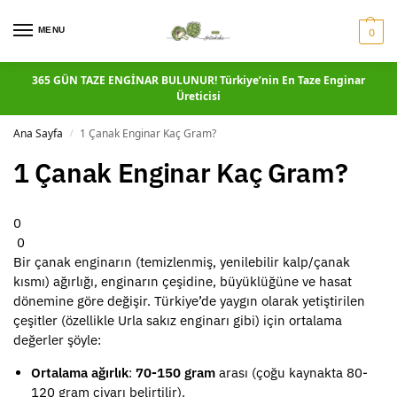
MENU
0
365 GÜN TAZE ENGİNAR BULUNUR! Türkiye’nin En Taze Enginar
Üreticisi
Ana Sayfa
1 Çanak Enginar Kaç Gram?
/
1 Çanak Enginar Kaç Gram?
0
0
Bir çanak enginarın (temizlenmiş, yenilebilir kalp/çanak
kısmı) ağırlığı, enginarın çeşidine, büyüklüğüne ve hasat
dönemine göre değişir. Türkiye’de yaygın olarak yetiştirilen
çeşitler (özellikle Urla sakız enginarı gibi) için ortalama
değerler şöyle:
Ortalama ağırlık
:
70-150 gram
arası (çoğu kaynakta 80-
120 gram civarı belirtilir).