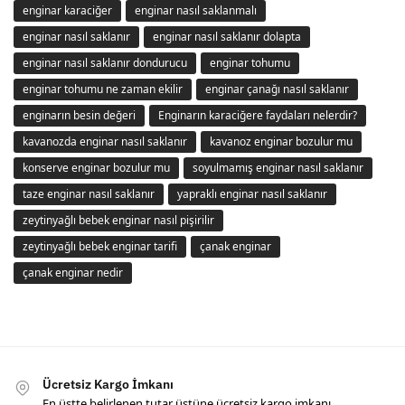
enginar karaciğer
enginar nasıl saklanmalı
enginar nasıl saklanır
enginar nasıl saklanır dolapta
enginar nasıl saklanır dondurucu
enginar tohumu
enginar tohumu ne zaman ekilir
enginar çanağı nasıl saklanır
enginarın besin değeri
Enginarın karaciğere faydaları nelerdir?
kavanozda enginar nasıl saklanır
kavanoz enginar bozulur mu
konserve enginar bozulur mu
soyulmamış enginar nasıl saklanır
taze enginar nasıl saklanır
yapraklı enginar nasıl saklanır
zeytinyağlı bebek enginar nasıl pişirilir
zeytinyağlı bebek enginar tarifi
çanak enginar
çanak enginar nedir
Ücretsiz Kargo İmkanı
En üstte belirlenen tutar üstüne ücretsiz kargo imkanı