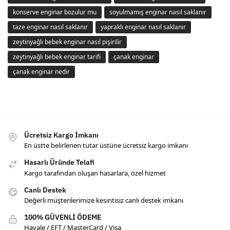
konserve enginar bozulur mu
soyulmamış enginar nasıl saklanır
taze enginar nasıl saklanır
yapraklı enginar nasıl saklanır
zeytinyağlı bebek enginar nasıl pişirilir
zeytinyağlı bebek enginar tarifi
çanak enginar
çanak enginar nedir
Ücretsiz Kargo İmkanı
En üstte belirlenen tutar üstüne ücretsiz kargo imkanı
Hasarlı Üründe Telafi
Kargo tarafından oluşan hasarlara, özel hizmet
Canlı Destek
Değerli müşterilerimize kesintisiz canlı destek imkanı
100% GÜVENLİ ÖDEME
Havale / EFT / MasterCard / Visa