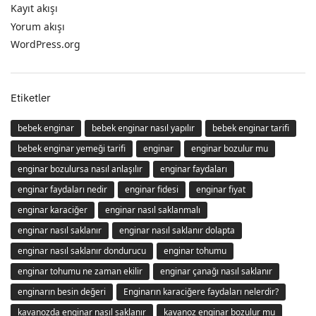
Kayıt akışı
Yorum akışı
WordPress.org
Etiketler
bebek enginar
bebek enginar nasıl yapılır
bebek enginar tarifi
bebek enginar yemeği tarifi
enginar
enginar bozulur mu
enginar bozulursa nasıl anlaşılır
enginar faydaları
enginar faydaları nedir
enginar fidesi
enginar fiyat
enginar karaciğer
enginar nasıl saklanmalı
enginar nasıl saklanır
enginar nasıl saklanır dolapta
enginar nasıl saklanır dondurucu
enginar tohumu
enginar tohumu ne zaman ekilir
enginar çanağı nasıl saklanır
enginarın besin değeri
Enginarın karaciğere faydaları nelerdir?
kavanozda enginar nasıl saklanır
kavanoz enginar bozulur mu