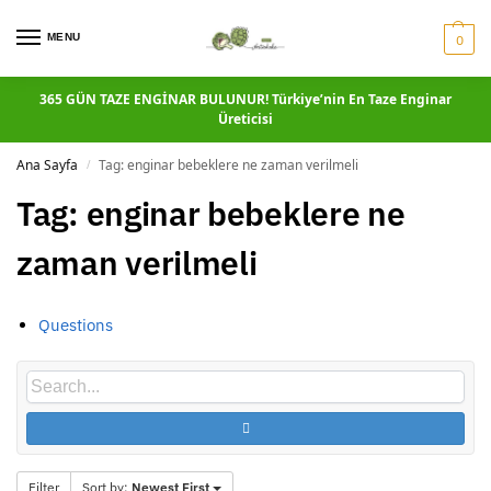
MENU
0
365 GÜN TAZE ENGİNAR BULUNUR! Türkiye’nin En Taze Enginar
Üreticisi
Ana Sayfa
Tag: enginar bebeklere ne zaman verilmeli
/
Tag: enginar bebeklere ne
zaman verilmeli
Questions
Filter
Sort by:
Newest First