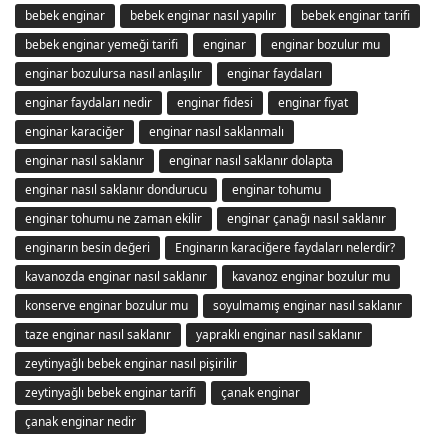
bebek enginar
bebek enginar nasıl yapılır
bebek enginar tarifi
bebek enginar yemeği tarifi
enginar
enginar bozulur mu
enginar bozulursa nasıl anlaşılır
enginar faydaları
enginar faydaları nedir
enginar fidesi
enginar fiyat
enginar karaciğer
enginar nasıl saklanmalı
enginar nasıl saklanır
enginar nasıl saklanır dolapta
enginar nasıl saklanır dondurucu
enginar tohumu
enginar tohumu ne zaman ekilir
enginar çanağı nasıl saklanır
enginarın besin değeri
Enginarın karaciğere faydaları nelerdir?
kavanozda enginar nasıl saklanır
kavanoz enginar bozulur mu
konserve enginar bozulur mu
soyulmamış enginar nasıl saklanır
taze enginar nasıl saklanır
yapraklı enginar nasıl saklanır
zeytinyağlı bebek enginar nasıl pişirilir
zeytinyağlı bebek enginar tarifi
çanak enginar
çanak enginar nedir