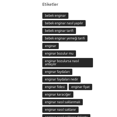
Etiketler
bebek enginar
bebek enginar nasıl yapılır
bebek enginar tarifi
bebek enginar yemeği tarifi
enginar
enginar bozulur mu
enginar bozulursa nasıl
anlaşılır
enginar faydaları
enginar faydaları nedir
enginar fidesi
enginar fiyat
enginar karaciğer
enginar nasıl saklanmalı
enginar nasıl saklanır