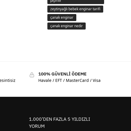
pişirilir
zeytinyağlı bebek enginar tarifi
çanak enginar
çanak enginar nedir
100% GÜVENLİ ÖDEME
esintisiz
Havale / EFT / MasterCard / Visa
1.000’DEN FAZLA 5 YILDIZLI
YORUM