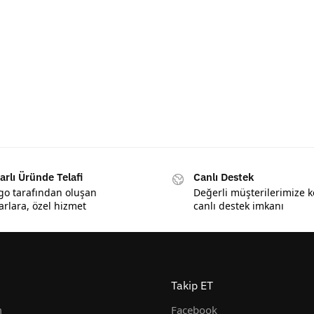
arlı Üründe Telafi
Canlı Destek
go tarafından oluşan
Değerli müşterilerimize k
arlara, özel hizmet
canlı destek imkanı
Takip ET
m
Facebook