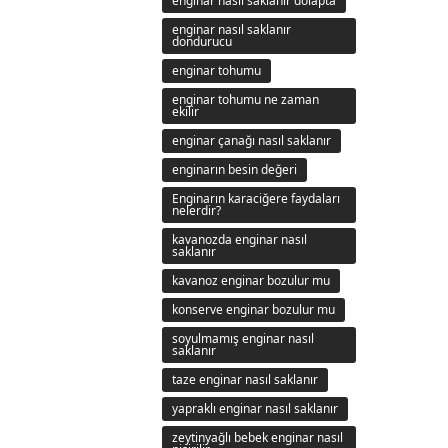
enginar nasıl saklanır dolapta
enginar nasıl saklanır
dondurucu
enginar tohumu
enginar tohumu ne zaman
ekilir
enginar çanağı nasıl saklanır
enginarın besin değeri
Enginarın karaciğere faydaları
nelerdir?
kavanozda enginar nasıl
saklanır
kavanoz enginar bozulur mu
konserve enginar bozulur mu
soyulmamış enginar nasıl
saklanır
taze enginar nasıl saklanır
yapraklı enginar nasıl saklanır
zeytinyağlı bebek enginar nasıl