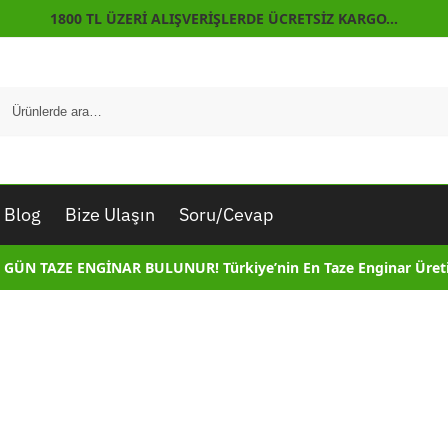
1800 TL ÜZERİ ALIŞVERİŞLERDE ÜCRETSİZ KARGO…
Blog
Bize Ulaşın
Soru/Cevap
 GÜN TAZE ENGİNAR BULUNUR! Türkiye’nin En Taze Enginar Üreti