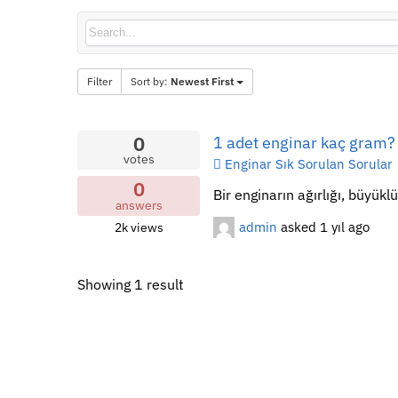
Filter
Sort by:
Newest First
0
1 adet enginar kaç gram​?
votes
Enginar Sık Sorulan Sorular
0
Bir enginarın ağırlığı, büyükl
answers
admin
asked
1 yıl ago
2k
views
Showing 1 result