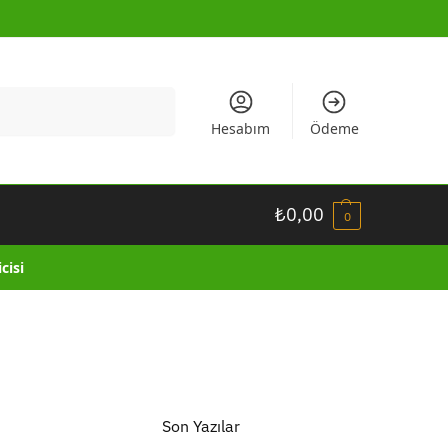
Ara
Hesabım
Ödeme
₺
0,00
0
cisi
Son Yazılar