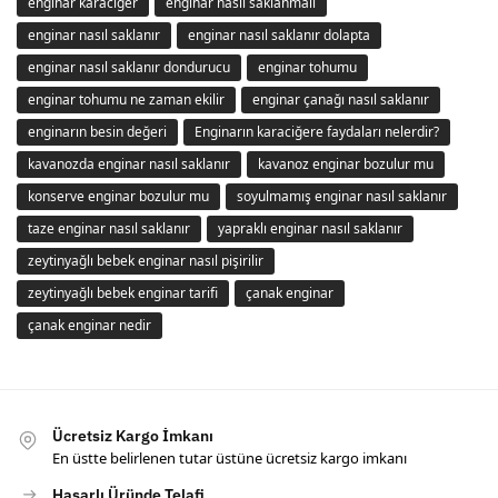
enginar karaciğer
enginar nasıl saklanmalı
enginar nasıl saklanır
enginar nasıl saklanır dolapta
enginar nasıl saklanır dondurucu
enginar tohumu
enginar tohumu ne zaman ekilir
enginar çanağı nasıl saklanır
enginarın besin değeri
Enginarın karaciğere faydaları nelerdir?
kavanozda enginar nasıl saklanır
kavanoz enginar bozulur mu
konserve enginar bozulur mu
soyulmamış enginar nasıl saklanır
taze enginar nasıl saklanır
yapraklı enginar nasıl saklanır
zeytinyağlı bebek enginar nasıl pişirilir
zeytinyağlı bebek enginar tarifi
çanak enginar
çanak enginar nedir
Ücretsiz Kargo İmkanı
En üstte belirlenen tutar üstüne ücretsiz kargo imkanı
Hasarlı Üründe Telafi