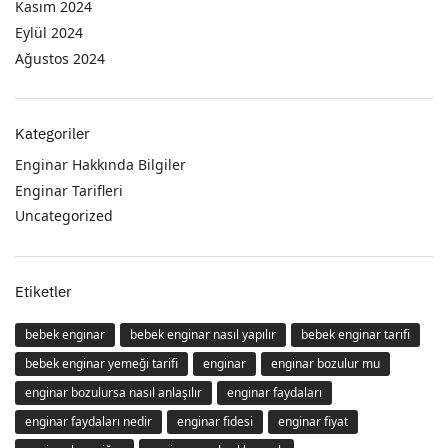
Kasım 2024
Eylül 2024
Ağustos 2024
Kategoriler
Enginar Hakkında Bilgiler
Enginar Tarifleri
Uncategorized
Etiketler
bebek enginar
bebek enginar nasıl yapılır
bebek enginar tarifi
bebek enginar yemeği tarifi
enginar
enginar bozulur mu
enginar bozulursa nasıl anlaşılır
enginar faydaları
enginar faydaları nedir
enginar fidesi
enginar fiyat