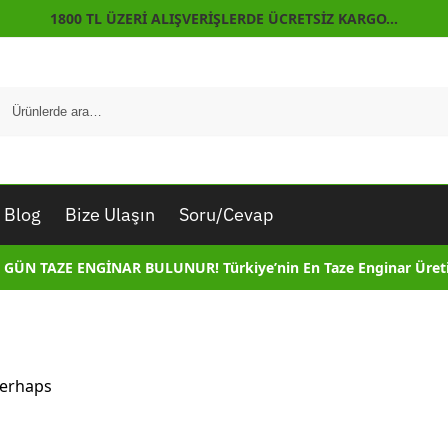
1800 TL ÜZERİ ALIŞVERİŞLERDE ÜCRETSİZ KARGO…
Blog
Bize Ulaşın
Soru/Cevap
 GÜN TAZE ENGİNAR BULUNUR! Türkiye’nin En Taze Enginar Üreti
Perhaps