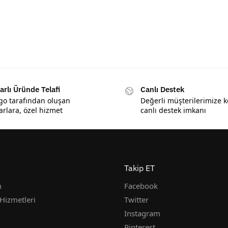
arlı Üründe Telafi
Canlı Destek
go tarafından oluşan
Değerli müşterilerimize k
arlara, özel hizmet
canlı destek imkanı
Takip ET
m
Facebook
Hizmetleri
Twitter
Instagram
Pinterest