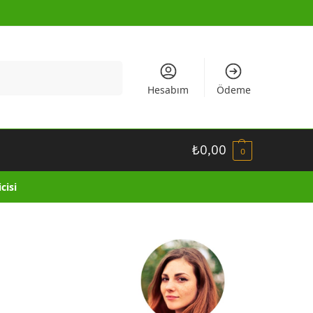
Ara
Hesabım
Ödeme
₺
0,00
0
cisi