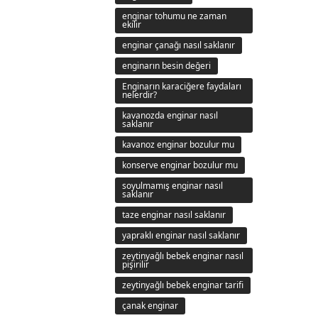
enginar tohumu ne zaman
ekilir
enginar çanağı nasıl saklanır
enginarın besin değeri
Enginarın karaciğere faydaları
nelerdir?
kavanozda enginar nasıl
saklanır
kavanoz enginar bozulur mu
konserve enginar bozulur mu
soyulmamış enginar nasıl
saklanır
taze enginar nasıl saklanır
yapraklı enginar nasıl saklanır
zeytinyağlı bebek enginar nasıl
pişirilir
zeytinyağlı bebek enginar tarifi
çanak enginar