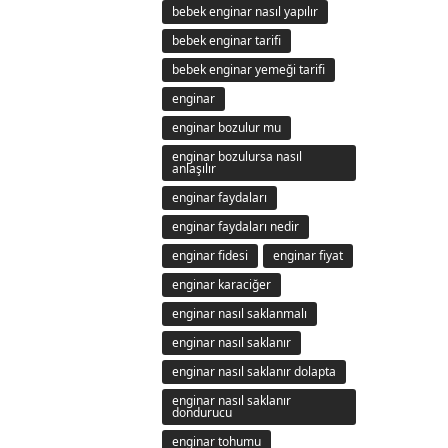
bebek enginar nasıl yapılır
bebek enginar tarifi
bebek enginar yemeği tarifi
enginar
enginar bozulur mu
enginar bozulursa nasıl
anlaşılır
enginar faydaları
enginar faydaları nedir
enginar fidesi
enginar fiyat
enginar karaciğer
enginar nasıl saklanmalı
enginar nasıl saklanır
enginar nasıl saklanır dolapta
enginar nasıl saklanır
dondurucu
enginar tohumu