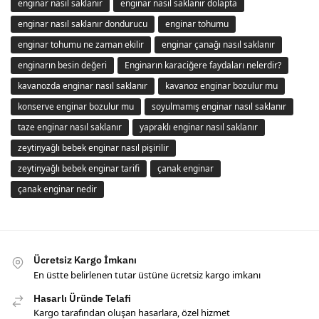
enginar nasıl saklanır
enginar nasıl saklanır dolapta
enginar nasıl saklanır dondurucu
enginar tohumu
enginar tohumu ne zaman ekilir
enginar çanağı nasıl saklanır
enginarın besin değeri
Enginarın karaciğere faydaları nelerdir?
kavanozda enginar nasıl saklanır
kavanoz enginar bozulur mu
konserve enginar bozulur mu
soyulmamış enginar nasıl saklanır
taze enginar nasıl saklanır
yapraklı enginar nasıl saklanır
zeytinyağlı bebek enginar nasıl pişirilir
zeytinyağlı bebek enginar tarifi
çanak enginar
çanak enginar nedir
Ücretsiz Kargo İmkanı
En üstte belirlenen tutar üstüne ücretsiz kargo imkanı
Hasarlı Üründe Telafi
Kargo tarafından oluşan hasarlara, özel hizmet