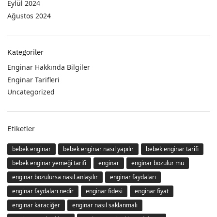
Eylül 2024
Ağustos 2024
Kategoriler
Enginar Hakkında Bilgiler
Enginar Tarifleri
Uncategorized
Etiketler
bebek enginar
bebek enginar nasıl yapılır
bebek enginar tarifi
bebek enginar yemeği tarifi
enginar
enginar bozulur mu
enginar bozulursa nasıl anlaşılır
enginar faydaları
enginar faydaları nedir
enginar fidesi
enginar fiyat
enginar karaciğer
enginar nasıl saklanmalı