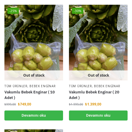
-25%
-30%
Out of stock
Out of stock
TÜM ÜRÜNLER
,
BEBEK ENGINAR
TÜM ÜRÜNLER
,
BEBEK ENGINAR
Vakumlu Bebek Enginar ( 10
Vakumlu Bebek Enginar ( 20
Adet )
Adet )
₺
749,00
₺
1.399,00
₺
999,00
₺
1.999,00
Devamını oku
Devamını oku