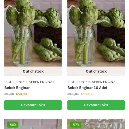
Out of stock
Out of stock
TÜM ÜRÜNLER
,
BEBEK ENGINAR
TÜM ÜRÜNLER
,
BEBEK ENGINAR
Bebek Enginar
Bebek Enginar 10 Adet
₺
50,00
₺
500,00
₺
99,00
₺
999,00
Devamını oku
Devamını oku
-50%
-57%