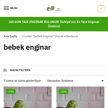
MENU
0
365 GÜN TAZE ENGİNAR BULUNUR! Türkiye’nin En Taze Enginar
Üreticisi
Ana Sayfa
Ürünler “bebek enginar” olarak etiketlendi
/
bebek enginar
SHOW FILTERS
7 sonucun tümü gösteriliyor
-49%
-50%