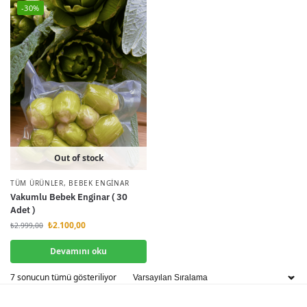
-30%
Out of stock
TÜM ÜRÜNLER
,
BEBEK ENGINAR
Vakumlu Bebek Enginar ( 30
Adet )
₺
2.100,00
₺
2.999,00
Devamını oku
7 sonucun tümü gösteriliyor