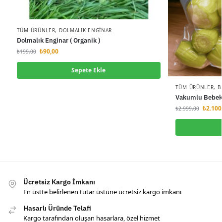
TÜM ÜRÜNLER
,
DOLMALIK ENGINAR
Dolmalık Enginar ( Organik )
₺
90,00
₺
199,00
Sepete Ekle
TÜM ÜRÜNLER
,
B
Vakumlu Bebek 
₺
2.100
₺
2.999,00
Ücretsiz Kargo İmkanı
En üstte belirlenen tutar üstüne ücretsiz kargo imkanı
Hasarlı Üründe Telafi
Kargo tarafından oluşan hasarlara, özel hizmet