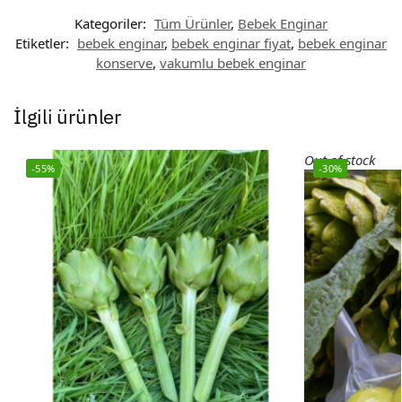
Kategoriler:
Tüm Ürünler
,
Bebek Enginar
Etiketler:
bebek enginar
,
bebek enginar fiyat
,
bebek enginar
konserve
,
vakumlu bebek enginar
İlgili ürünler
Out of stock
-55%
-30%