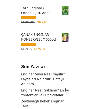
Taze Enginar (
Organik ) 10 Adet
₺
1.999,00
₺
899,00
ÇANAK ENGİNAR
KONSERVESİ (1000cc)
₺
699,00
₺
485,00
Son Yazılar
Enginar Suyu Nasıl Yapılır?
Faydaları Nelerdir? Detaylı
Anlatım
Enginar Nasıl Saklanır? En İyi
Yöntemler ve Püf Noktaları
Zeytinyağlı Bebek Enginar
Tarifi