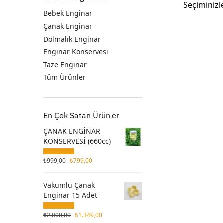
Seçiminizl
Bebek Enginar
Çanak Enginar
Dolmalık Enginar
Enginar Konservesi
Taze Enginar
Tüm Ürünler
En Çok Satan Ürünler
ÇANAK ENGİNAR
KONSERVESİ (660cc)
₺
999,00
₺
799,00
Vakumlu Çanak
Enginar 15 Adet
₺
2.000,00
₺
1.349,00