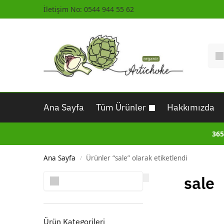
İletişim No: 0544 944 55 62
Ana Sayfa
Tüm Ürünler
Hakkımızda
365
Ana Sayfa
Ürünler “sale” olarak etiketlendi
/
Ara
sale
Ürün Kategorileri