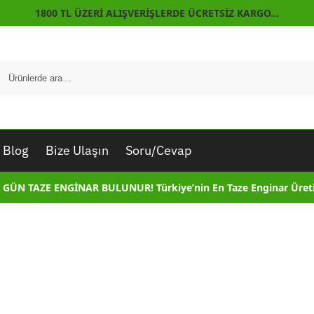
1800 TL ÜZERİ ALIŞVERİŞLERDE ÜCRETSİZ KARGO…
Blog
Bize Ulaşın
Soru/Cevap
 GÜN TAZE ENGİNAR BULUNUR! Türkiye’nin En Taze Enginar Üreti