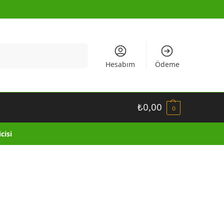
Ara
Hesabım
Ödeme
₺
0,00
0
cisi