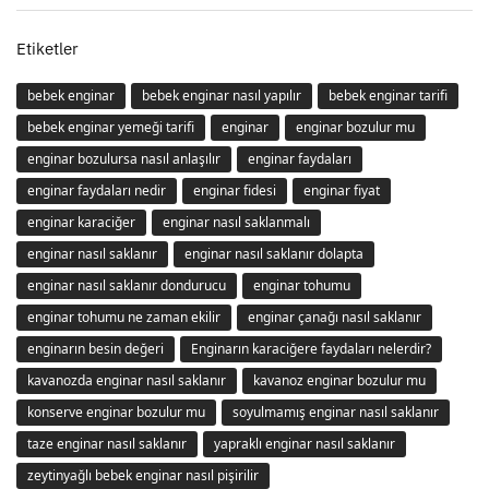
Etiketler
bebek enginar
bebek enginar nasıl yapılır
bebek enginar tarifi
bebek enginar yemeği tarifi
enginar
enginar bozulur mu
enginar bozulursa nasıl anlaşılır
enginar faydaları
enginar faydaları nedir
enginar fidesi
enginar fiyat
enginar karaciğer
enginar nasıl saklanmalı
enginar nasıl saklanır
enginar nasıl saklanır dolapta
enginar nasıl saklanır dondurucu
enginar tohumu
enginar tohumu ne zaman ekilir
enginar çanağı nasıl saklanır
enginarın besin değeri
Enginarın karaciğere faydaları nelerdir?
kavanozda enginar nasıl saklanır
kavanoz enginar bozulur mu
konserve enginar bozulur mu
soyulmamış enginar nasıl saklanır
taze enginar nasıl saklanır
yapraklı enginar nasıl saklanır
zeytinyağlı bebek enginar nasıl pişirilir