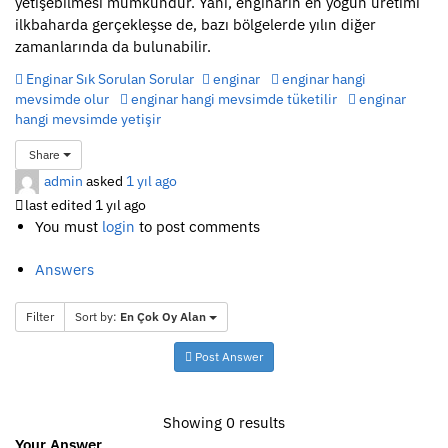
yetişebilmesi mümkündür. Yani, enginarın en yoğun üretimi
ilkbaharda gerçekleşse de, bazı bölgelerde yılın diğer
zamanlarında da bulunabilir.
Enginar Sık Sorulan Sorular
enginar
enginar hangi
mevsimde olur
enginar hangi mevsimde tüketilir
enginar
hangi mevsimde yetişir
Share
admin
asked
1 yıl ago
last edited 1 yıl ago
You must
login
to post comments
Answers
Filter
Sort by:
En Çok Oy Alan
Post Answer
Showing 0 results
Your Answer