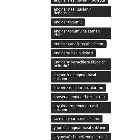
enginar nasıl saklanır dolapta
enginar nasıl saklanır
dondurucu
enginar tohumu
enginar tohumu ne zaman
ekilir
enginar çanağı nasıl saklanır
enginarın besin değeri
Enginarın karaciğere faydaları
nelerdir?
kavanozda enginar nasıl
saklanır
kavanoz enginar bozulur mu
konserve enginar bozulur mu
soyulmamış enginar nasıl
saklanır
taze enginar nasıl saklanır
yapraklı enginar nasıl saklanır
zeytinyağlı bebek enginar nasıl