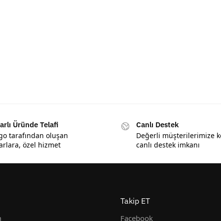
arlı Üründe Telafi
Canlı Destek
go tarafından oluşan
Değerli müşterilerimize k
arlara, özel hizmet
canlı destek imkanı
Takip ET
m
Facebook