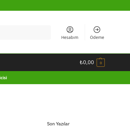
Ara
Hesabım
Ödeme
₺
0,00
0
cisi
Son Yazılar