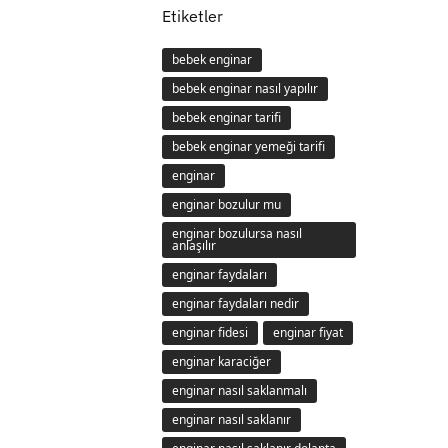
Etiketler
bebek enginar
bebek enginar nasıl yapılır
bebek enginar tarifi
bebek enginar yemeği tarifi
enginar
enginar bozulur mu
enginar bozulursa nasıl
anlaşılır
enginar faydaları
enginar faydaları nedir
enginar fidesi
enginar fiyat
enginar karaciğer
enginar nasıl saklanmalı
enginar nasıl saklanır