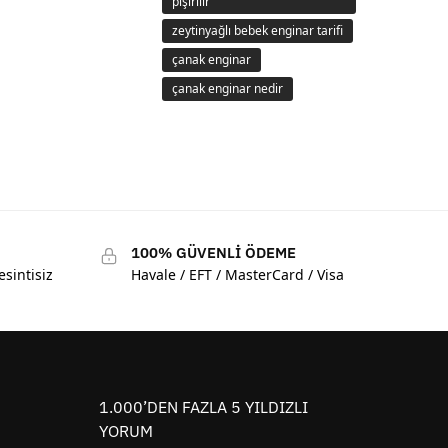
pişirilir
zeytinyağlı bebek enginar tarifi
çanak enginar
çanak enginar nedir
100% GÜVENLİ ÖDEME
esintisiz
Havale / EFT / MasterCard / Visa
1.000’DEN FAZLA 5 YILDIZLI
YORUM