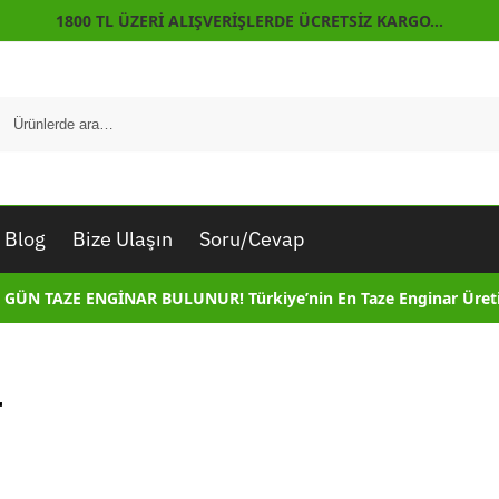
1800 TL ÜZERİ ALIŞVERİŞLERDE ÜCRETSİZ KARGO…
Blog
Bize Ulaşın
Soru/Cevap
 GÜN TAZE ENGİNAR BULUNUR! Türkiye’nin En Taze Enginar Üreti
r