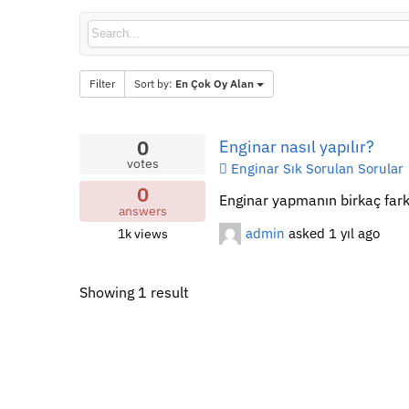
Filter
Sort by:
En Çok Oy Alan
0
Enginar nasıl yapılır?
votes
Enginar Sık Sorulan Sorular
0
Enginar yapmanın birkaç farkl
answers
admin
asked
1 yıl ago
1k
views
Showing 1 result